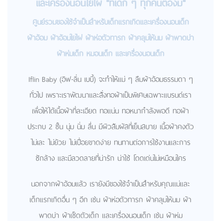
และเครื่องนอนใยไผ่ "ที่เด็ก ๆ ทุกคนต้องมี"
ศูนย์รวมของใช้จำเป็นสำหรับเด็กแรกเกิด
และเครื่องนอนเด็ก
ผ้าอ้อม ผ้าอ้อมใยไผ่ ผ้าห่อตัวทารก ผ้าคลุมให้นม ผ้าพาดบ่า
ผ้าห่มเด็ก หมอนเด็ก และเครื่องนอนเด็ก
Iflin Baby (อิฟ-ลิ่น เบบี้) จะทำให้แม่ ๆ ลืมผ้าอ้อมธรรมดา ๆ
ทั่วไป เพราะเราพัฒนาและสั่งทอผ้าเป็นพิเศษเฉพาะแบรนด์เรา
เพื่อให้ได้เนื้อผ้าที่ละเอียด ทอแน่น ทอหนากำลังพอดี ทอผ้า
ประกบ 2 ชั้น นุ่ม นิ่ม ลื่น มีผิวสัมผัสที่เย็นสบาย เนื้อผ้าคงตัว
ไม่เละ ไม่ย้วย ไม่เปื่อยขาดง่าย ทนทานต่อการใช้งานและการ
ซักล้าง และมีลวดลายที่น่ารัก น่าใช้ โดดเด่นไม่เหมือนใคร
นอกจากผ้าอ้อมแล้ว เรายังมีของใช้จำเป็นสำหรับคุณแม่และ
เด็กแรกเกิดอื่น ๆ อีก เช่น ผ้าห่อตัวทารก ผ้าคลุมให้นม ผ้า
พาดบ่า ผ้าเช็ดตัวเด็ก และเครื่องนอนเด็ก เช่น ผ้าห่ม