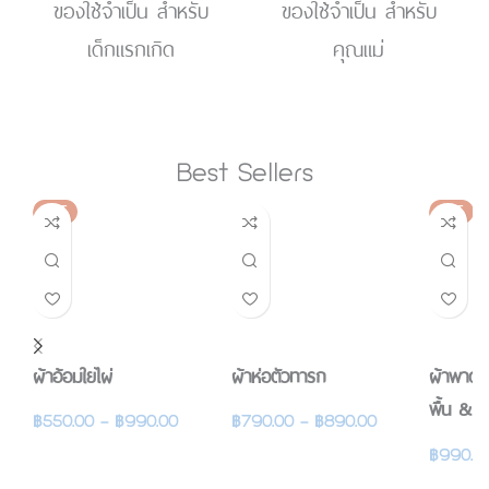
ของใช้จำเป็น สำหรับ
ของใช้จำเป็น สำหรับ
เด็กแรกเกิด
คุณแม่
Best Sellers
HOT
HOT
ผ้าอ้อมใยไผ่
ผ้าห่อตัวทารก
ผ้าพาดบ่
พื้น & ผ
฿
550.00
–
฿
990.00
฿
790.00
–
฿
890.00
(2in1)
รายละเอียดสินค้า
รายละเอียดสินค้า
฿
990.0