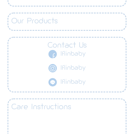
Our Products
Contact Us
Iflinbaby
Iflinbaby
Iflinbaby
Care Instructions​