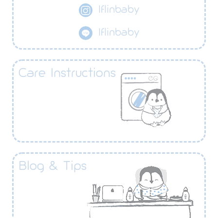
Iflinbaby
Iflinbaby
Care Instructions​
Blog & Tips