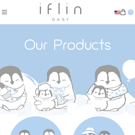
0
Our Products