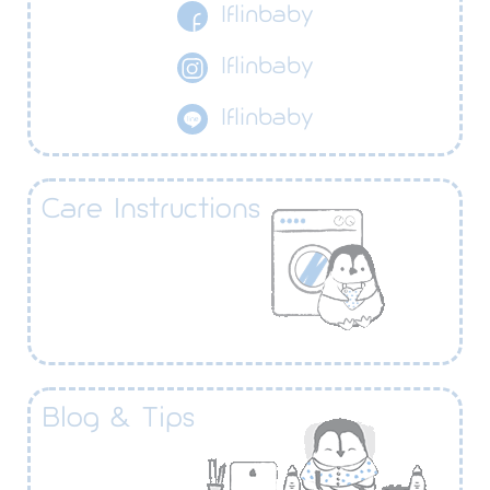
Iflinbaby
Iflinbaby
Iflinbaby
Care Instructions​
Blog & Tips