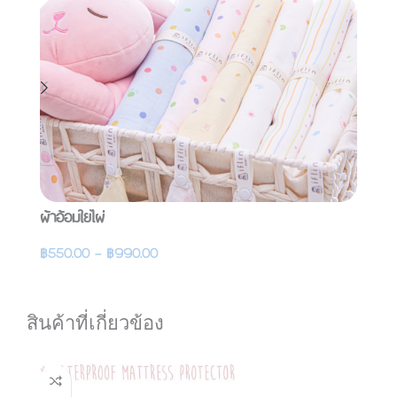
ผ้าอ้อมใยไผ่
ผ้
฿
550.00
–
฿
990.00
฿
รายละเอียดสินค้า
สินค้าที่เกี่ยวข้อง