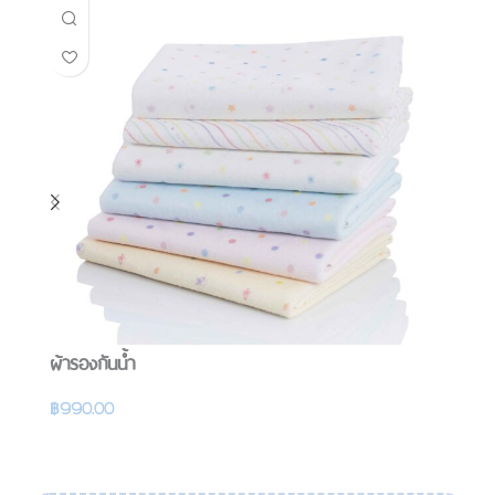
ผ้ารองกันน้ำ
ผ้
฿
990.00
฿
รายละเอียดสินค้า