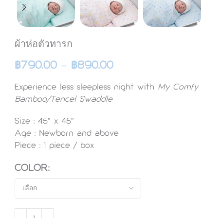
ผ้าห่อตัวทารก
฿
790.00
–
฿
890.00
Experience less sleepless night with
My Comfy
Bamboo/Tencel Swaddle
Size : 45″ x 45″
Age : Newborn
and above
Piece : 1
piece / box
COLOR