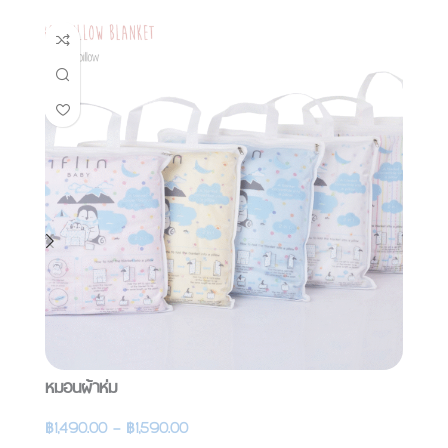
หมอนผ้าห่ม
ผ้
฿
1,490.00
–
฿
1,590.00
฿